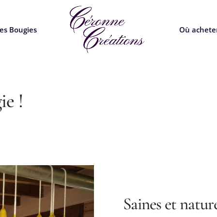
es Bougies
Où achete
ie !
Saines et nature