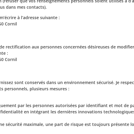
n (refuser que vos renseignements personnels soient utilisés à d’a
us dans mes contacts).
’écrire à l’adresse suivante :
50 Cornil
 de rectification aux personnes concernées désireuses de modifier
nte :
50 Cornil
issez sont conservés dans un environnement sécurisé. Je respecte
ts personnels, plusieurs mesures :
iquement par les personnes autorisées par identifiant et mot de p
identialité en intégrant les dernières innovations technologiques
 sécurité maximale, une part de risque est toujours présente lor