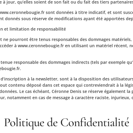
à jour, qu’elles soient de son fait ou du fait des tiers partenaire
www.ceronnebougie.fr sont données à titre indicatif, et sont suscep
ont donnés sous réserve de modifications ayant été apportées depu
n et limitation de responsabilité
et ne pourront être tenus responsables des dommages matériels, dir
 accéder à www.ceronnebougie.fr en utilisant un matériel récent, 
 tenue responsable des dommages indirects (tels par exemple qu
ebougie.fr.
 d’inscription à la newsletter, sont à la disposition des utilisateu
ut contenu déposé dans cet espace qui contreviendrait à la législ
s données. Le cas échéant, Céronne Denis se réserve également la p
sateur, notamment en cas de message à caractère raciste, injurieux
Politique de Confidentialité