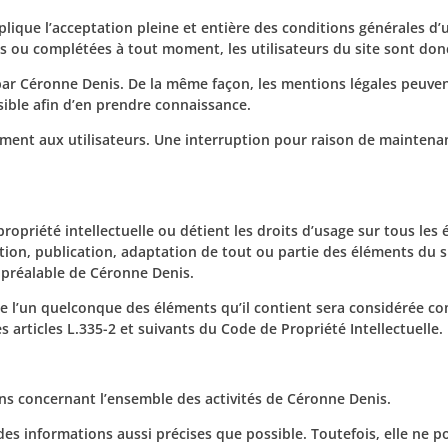
lique l’acceptation pleine et entière des conditions générales d’ut
es ou complétées à tout moment, les utilisateurs du site sont donc
 par Céronne Denis. De la même façon, les mentions légales peuven
ssible afin d’en prendre connaissance.
ment aux utilisateurs. Une interruption pour raison de maintena
opriété intellectuelle ou détient les droits d’usage sur tous les é
ion, publication, adaptation de tout ou partie des éléments du s
te préalable de Céronne Denis.
de l’un quelconque des éléments qu’il contient sera considérée c
articles L.335-2 et suivants du Code de Propriété Intellectuelle.
ons concernant l’ensemble des activités de Céronne Denis.
 des informations aussi précises que possible. Toutefois, elle ne